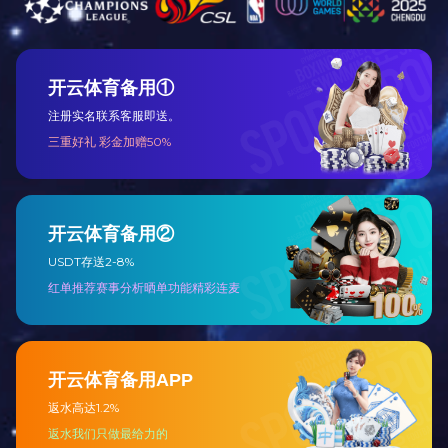
福建省蕉城区滨海
泄爆天窗
防爆墙正在建造中，
拼接在一起，上方还
抗爆屋
洁净门
如有需要请联系
188-3189-1333
王经理