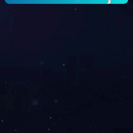
下一产品：
宁德市
分站产品
安徽福建省蕉城区滨
甘肃福建省蕉城区滨
海南福建省蕉城区滨
关于衡水金盾
推荐产品
公司简介
防爆墙
企业资质
泄爆墙
全国分站
洁净墙
A