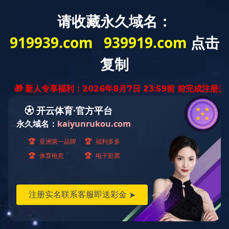
防爆门-防爆墙生产厂家衡水金盾门业欢迎您光临！
网站首页
AOA体育
AOA(中国
产品分类页
在线留言
务官方